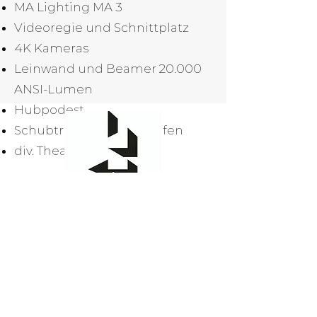
MA Lighting MA 3
Videoregie und Schnittplatz
4K Kameras
Leinwand und Beamer 20.000
ANSI-Lumen
Hubpodest
Schubtribüne mit 13 Stufen
div. Theaterzüge
Kulturwebererei Finsterwalde
Oscar-Kjellberg-Str. 9
03238 Finsterwalde
Tel.:
03531 51 63 11 0
kulturweberei@finsterwalde.de
Öffnungszeiten Büro Empfang
Di und Mi