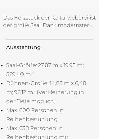
Das Herzstück der Kulturweberei ist 
der große Saal. Dank modernster 
Technik sind unterschiedliche 
Veranstaltungsformate problemlos 
Ausstattung
umsetzbar. Ob Konzerte 
verschiedener Genres, 
Theateraufführungen, Musicals, 
Saal-Größe: 27,87 m x 19,95 m;
Comedy-Veranstaltungen, 
569,40 m²
Firmenfeiern, Tagungen oder 
Bühnen-Größe: 14,83 m x 6,48
Gesangswettbewerbe.
m; 96,12 m² (Verkleinerung in
der Tiefe möglich)
Max. 600 Personen in
Reihenbestuhlung
Max. 638 Personen in
Reihenbestuhlung mit