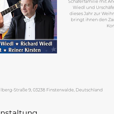
Schäferfamilie mit An
Wiedl und Urschäfe
dieses Jahr zur Weih
bringt ihnen den Za
Kon
llberg-Straße 9, 03238 Finsterwalde, Deutschland
anstaltung