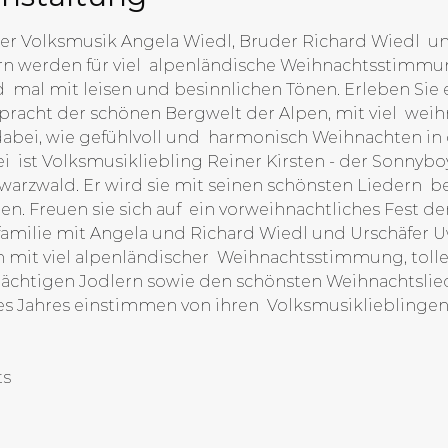
der Volksmusik Angela Wiedl, Bruder Richard Wiedl  u
rn werden für viel  alpenländische Weihnachtsstimmu
 mal mit leisen und besinnlichen Tönen. Erleben Sie 
rpracht der schönen Bergwelt der Alpen, mit viel  we
dabei, wie gefühlvoll und  harmonisch Weihnachten in 
ei  ist Volksmusikliebling Reiner Kirsten - der Sonnyb
arzwald. Er wird sie mit seinen schönsten Liedern  be
. Freuen sie sich auf  ein vorweihnachtliches Fest d
rfamilie mit Angela und Richard Wiedl und Urschäfer U
h mit viel alpenländischer  Weihnachtsstimmung, toll
ächtigen Jodlern sowie den schönsten Weihnachtslieder
es Jahres einstimmen von ihren  Volksmusiklieblingen. 
ts