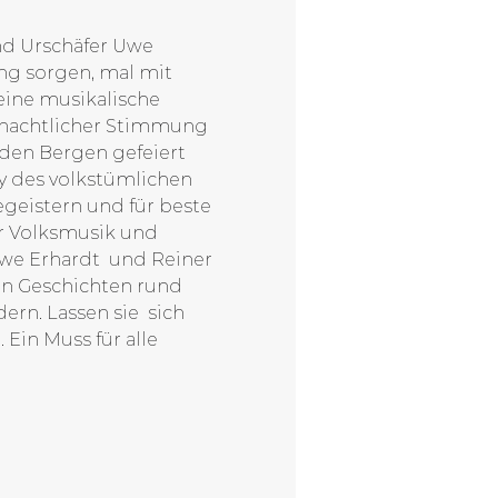
nd Urschäfer Uwe 
ng sorgen, mal mit 
eine musikalische 
ihnachtlicher Stimmung 
den Bergen gefeiert 
oy des volkstümlichen 
geistern und für beste 
er Volksmusik und 
we Erhardt  und Reiner 
en Geschichten rund 
n. Lassen sie  sich 
Ein Muss für alle 