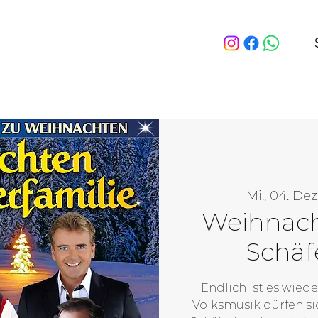
Mi., 04. Dez
Weihnach
Schäf
Endlich ist es wied
Volksmusik dürfen si