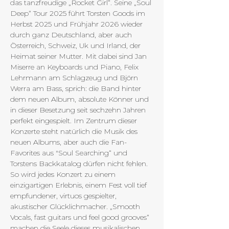
das tanzfreudige „Rocket Girl“. Seine „Soul 
Deep“ Tour 2025 führt Torsten Goods im 
Herbst 2025 und Frühjahr 2026 wieder 
durch ganz Deutschland, aber auch 
Österreich, Schweiz, Uk und Irland, der 
Heimat seiner Mutter. Mit dabei sind Jan 
Miserre an Keyboards und Piano, Felix 
Lehrmann am Schlagzeug und Björn 
Werra am Bass, sprich: die Band hinter 
dem neuen Album, absolute Könner und 
in dieser Besetzung seit sechzehn Jahren 
perfekt eingespielt. Im Zentrum dieser 
Konzerte steht natürlich die Musik des 
neuen Albums, aber auch die Fan-
Favorites aus "Soul Searching“ und 
Torstens Backkatalog dürfen nicht fehlen. 
So wird jedes Konzert zu einem 
einzigartigen Erlebnis, einem Fest voll tief 
empfundener, virtuos gespielter, 
akustischer Glücklichmacher. „Smooth 
Vocals, fast guitars und feel good grooves“ 
machen die Seele dieses musikalischen 