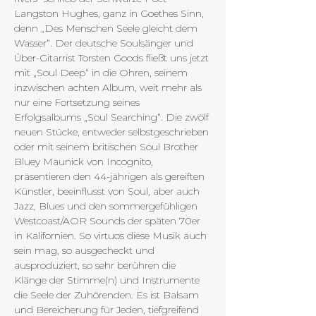
Langston Hughes, ganz in Goethes Sinn, 
denn „Des Menschen Seele gleicht dem 
Wasser“. Der deutsche Soulsänger und 
Über-Gitarrist Torsten Goods fließt uns jetzt 
mit „Soul Deep“ in die Ohren, seinem 
inzwischen achten Album, weit mehr als 
nur eine Fortsetzung seines 
Erfolgsalbums „Soul Searching“. Die zwölf 
neuen Stücke, entweder selbstgeschrieben 
oder mit seinem britischen Soul Brother 
Bluey Maunick von Incognito, 
präsentieren den 44-jährigen als gereiften 
Künstler, beeinflusst von Soul, aber auch 
Jazz, Blues und den sommergefühligen 
Westcoast/AOR Sounds der späten 70er 
in Kalifornien. So virtuos diese Musik auch 
sein mag, so ausgecheckt und 
ausproduziert, so sehr berühren die 
Klänge der Stimme(n) und Instrumente 
die Seele der Zuhörenden. Es ist Balsam 
und Bereicherung für Jeden, tiefgreifend 