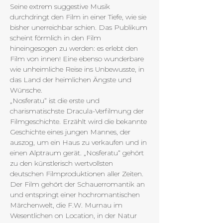
Seine extrem suggestive Musik 
durchdringt den Film in einer Tiefe, wie sie 
bisher unerreichbar schien. Das Publikum 
scheint förmlich in den Film 
hineingesogen zu werden: es erlebt den 
Film von innen! Eine ebenso wunderbare 
wie unheimliche Reise ins Unbewusste, in 
das Land der heimlichen Ängste und 
Wünsche.
„Nosferatu“ ist die erste und 
charismatischste Dracula-Verfilmung der 
Filmgeschichte. Erzählt wird die bekannte 
Geschichte eines jungen Mannes, der 
auszog, um ein Haus zu verkaufen und in 
einen Alptraum gerät. „Nosferatu“ gehört 
zu den künstlerisch wertvollsten 
deutschen Filmproduktionen aller Zeiten. 
Der Film gehört der Schauerromantik an 
und entspringt einer hochromantischen 
Märchenwelt, die F.W. Murnau im 
Wesentlichen on Location, in der Natur 