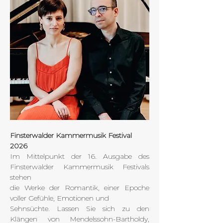
Finsterwalder Kammermusik Festival 
2026
Im Mittelpunkt der 16. Ausgabe des 
Finsterwalder Kammermusik Festivals 
stehen 
die Werke der Romantik, einer Epoche 
voller Gefühle, Emotionen und 
Sehnsüchte. Lassen Sie sich zu den 
Klängen von Mendelssohn-Bartholdy, 