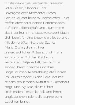
Finsterwalde das Festival der Travestie 
voller Glitzer, Glamour und 
unvergesslicher Momente! Dieses 
Spektakel lässt keine Wünsche offen – hier 
treffen atemberaubende Performances 
auf pure Leidenschaft und Humor, die 
das Publikum in Ekstase versetzen! Mach 
dich bereit für eine Show, die alles sprengt: 
Mit den größten Stars der Szene:
Maria Crohn, die mit ihrer 
unvergleichlichen Präsenz und ihrem 
einzigartigen Stil das Publikum 
verzaubert, Tatjana Taft, die mit ihrer 
Power, ihrem Charme und ihrer 
unglaublichen Ausstrahlung alle Herzen 
im Sturm erobert, Glenn Gold, der mit 
seinem schillernden Auftritt für Gänsehaut 
sorgt, und Ivy Star, die mit ihrer 
strahlenden Persönlichkeit und ihrem 
unglaublichen Talent die Bühne zum 
Leuchten bringt!