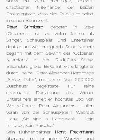
Show lebt vom lebendigen, liebevoll-
chaotischen Miteinander der beiden 
Protagonisten, dass das Publikum sofort 
in seinen Bann zieht.
Peter Grimberg
, geboren in Steyr 
(Österreich), ist seit vielen Jahren als 
Sänger, Schauspieler und Entertainer 
deutschlandweit erfolgreich. Seine Karriere 
begann mit dem Gewinn des "Goldenen 
Mikrofons" in der Rudi-Carrell-Show. 
Besonders große Bekanntheit erlangte er 
durch seine Peter-Alexander-Hommage 
„Servus Peter“, mit der er über 260.000 
Zuschauer begeisterte. Für seine 
charmante Darstellung des Wiener 
Entertainers erhielt er höchstes Lob von 
Weggefährten Peter Alexanders – allen 
voran von der Schauspielerin Waltraut 
Haas: „Sie sind a Lichtgestalt – kein 
Imitator, kein Parodist.“
Sein Bühnenpartner 
Horst Freckmann
überzeugt mit brillantem Wortwitz und 