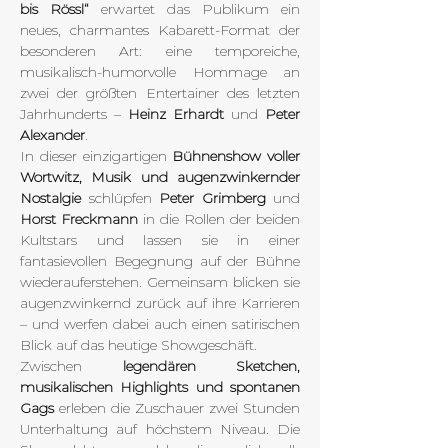
bis Rössl“
 erwartet das Publikum ein 
neues, charmantes Kabarett-Format der 
besonderen Art: eine temporeiche, 
musikalisch-humorvolle Hommage an 
zwei der größten Entertainer des letzten 
Jahrhunderts – 
Heinz Erhardt
 und 
Peter 
Alexander
.
In dieser einzigartigen 
Bühnenshow voller 
Wortwitz, Musik und augenzwinkernder 
Nostalgie
 schlüpfen 
Peter Grimberg
 und 
Horst Freckmann
 in die Rollen der beiden 
Kultstars und lassen sie in einer 
fantasievollen Begegnung auf der Bühne 
wiederauferstehen. Gemeinsam blicken sie 
augenzwinkernd zurück auf ihre Karrieren 
– und werfen dabei auch einen satirischen 
Blick auf das heutige Showgeschäft.
Zwischen 
legendären Sketchen, 
musikalischen Highlights und spontanen 
Gags
 erleben die Zuschauer zwei Stunden 
Unterhaltung auf höchstem Niveau. Die 