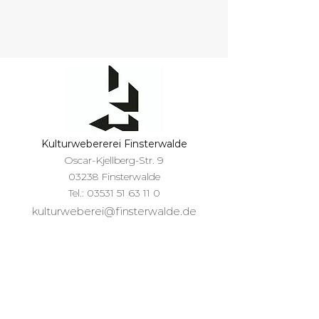
Kulturwebererei Finsterwalde
Oscar-Kjellberg-Str. 9
03238 Finsterwalde
Tel.:
03531 51 63 11 0
kulturweberei@finsterwalde.de
Öffnungszeiten Büro Empfang
Di und Mi
09:00 Uhr - 12:00 Uhr
14:00 Uhr - 16:00 Uhr​