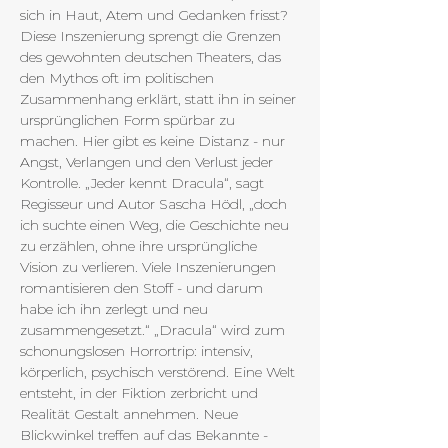
sich in Haut, Atem und Gedanken frisst? 
Diese Inszenierung sprengt die Grenzen 
des gewohnten deutschen Theaters, das 
den Mythos oft im politischen 
Zusammenhang erklärt, statt ihn in seiner 
ursprünglichen Form spürbar zu 
machen. Hier gibt es keine Distanz - nur 
Angst, Verlangen und den Verlust jeder 
Kontrolle. „Jeder kennt Dracula“, sagt 
Regisseur und Autor Sascha Hödl, „doch 
ich suchte einen Weg, die Geschichte neu 
zu erzählen, ohne ihre ursprüngliche 
Vision zu verlieren. Viele Inszenierungen 
romantisieren den Stoff - und darum 
habe ich ihn zerlegt und neu 
zusammengesetzt.“ „Dracula“ wird zum 
schonungslosen Horrortrip: intensiv, 
körperlich, psychisch verstörend. Eine Welt 
entsteht, in der Fiktion zerbricht und 
Realität Gestalt annehmen. Neue 
Blickwinkel treffen auf das Bekannte - 