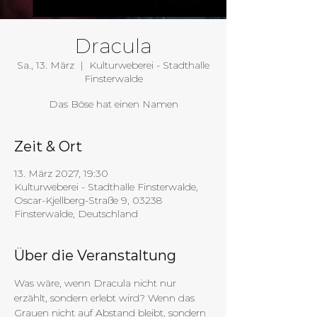
Dracula
Sa., 13. März
  |  
Kulturweberei - Stadthalle
Finsterwalde
Das Böse hat einen Namen
Zeit & Ort
13. März 2027, 19:30
Kulturweberei - Stadthalle Finsterwalde,
Oscar-Kjellberg-Straße 9, 03238
Finsterwalde, Deutschland
Über die Veranstaltung
Was wäre, wenn Dracula nicht nur 
erzählt, sondern erlebt wird? Wenn das 
Grauen nicht auf Abstand bleibt, sondern 