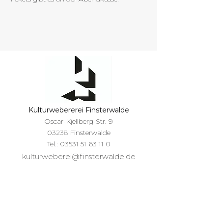
Kulturwebererei Finsterwalde
Oscar-Kjellberg-Str. 9
03238 Finsterwalde
Tel.:
03531 51 63 11 0
kulturweberei@finsterwalde.de
Öffnungszeiten Büro Empfang
Di und Mi
09:00 Uhr - 12:00 Uhr