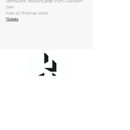
Sehnsucht, braucht jeder zum Glücklich-
Sein.
Foto (c) Thomas Victor
Tickets
Kulturwebererei Finsterwalde
Oscar-Kjellberg-Str. 9
03238 Finsterwalde
Tel.:
03531 51 63 11 0
kulturweberei@finsterwalde.de
Öffnungszeiten Büro Empfang