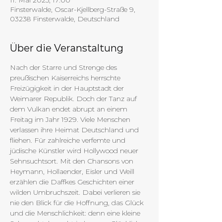
11. Mai 2025, 17:00
Finsterwalde, Oscar-Kjellberg-Straße 9,
03238 Finsterwalde, Deutschland
Über die Veranstaltung
Nach der Starre und Strenge des 
preußischen Kaiserreichs herrschte 
Freizügigkeit in der Hauptstadt der 
Weimarer Republik. Doch der Tanz auf 
dem Vulkan endet abrupt an einem 
Freitag im Jahr 1929. Viele Menschen 
verlassen ihre Heimat Deutschland und 
fliehen. Für zahlreiche verfemte und 
jüdische Künstler wird Hollywood neuer 
Sehnsuchtsort. Mit den Chansons von 
Heymann, Hollaender, Eisler und Weill 
erzählen die Daffkes Geschichten einer 
wilden Umbruchszeit. Dabei verlieren sie 
nie den Blick für die Hoffnung, das Glück 
und die Menschlichkeit: denn eine kleine 