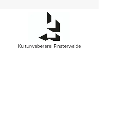
Kulturwebererei Finsterwalde
Oscar-Kjellberg-Str. 9
03238 Finsterwalde
Tel.:
03531 51 63 11 0
kulturweberei@finsterwalde.de
Öffnungszeiten Büro Empfang
Di und Mi
09:00 Uhr - 12:00 Uhr
14:00 Uhr - 16:00 Uhr​
Die Kulturweberei öffnet immer eine Stunde