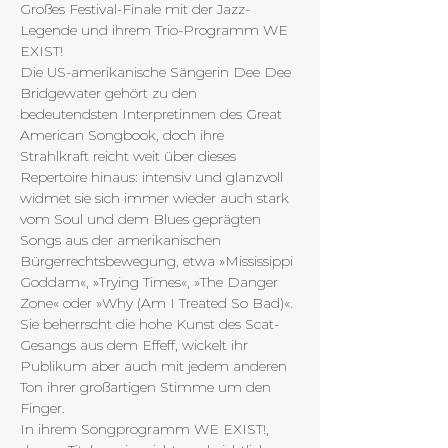
Großes Festival-Finale mit der Jazz-
Legende und ihrem Trio-Programm WE 
EXIST!
Die US-amerikanische Sängerin Dee Dee 
Bridgewater gehört zu den 
bedeutendsten Interpretinnen des Great 
American Songbook, doch ihre 
Strahlkraft reicht weit über dieses 
Repertoire hinaus: intensiv und glanzvoll 
widmet sie sich immer wieder auch stark 
vom Soul und dem Blues geprägten 
Songs aus der amerikanischen 
Bürgerrechtsbewegung, etwa »Mississippi 
Goddam«, »Trying Times«, »The Danger 
Zone« oder »Why (Am I Treated So Bad)«. 
Sie beherrscht die hohe Kunst des Scat-
Gesangs aus dem Effeff, wickelt ihr 
Publikum aber auch mit jedem anderen 
Ton ihrer großartigen Stimme um den 
Finger.
In ihrem Songprogramm WE EXIST!, 