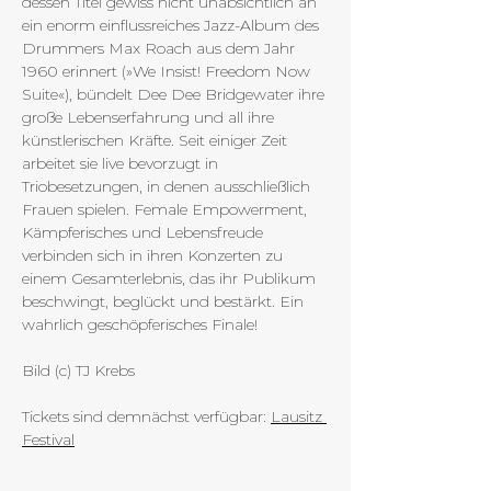
dessen Titel gewiss nicht unabsichtlich an 
ein enorm einflussreiches Jazz-Album des 
Drummers Max Roach aus dem Jahr 
1960 erinnert (»We Insist! Freedom Now 
Suite«), bündelt Dee Dee Bridgewater ihre 
große Lebenserfahrung und all ihre 
künstlerischen Kräfte. Seit einiger Zeit 
arbeitet sie live bevorzugt in 
Triobesetzungen, in denen ausschließlich 
Frauen spielen. Female Empowerment, 
Kämpferisches und Lebensfreude 
verbinden sich in ihren Konzerten zu 
einem Gesamterlebnis, das ihr Publikum 
beschwingt, beglückt und bestärkt. Ein 
wahrlich geschöpferisches Finale!
Bild (c) TJ Krebs
Tickets sind demnächst verfügbar: 
Lausitz 
Festival