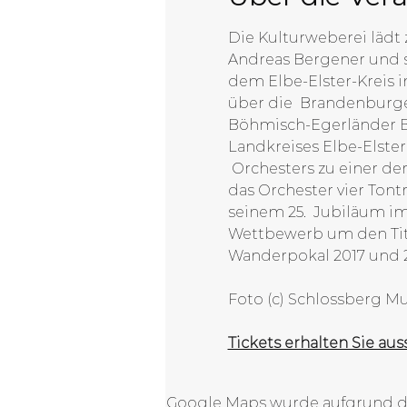
Die Kulturweberei lädt
Andreas Bergener und s
dem Elbe-Elster-Kreis in
über die  Brandenburge
Böhmisch-Egerländer Bla
Landkreises Elbe-Elster
 Orchesters zu einer d
das Orchester vier Tontr
seinem 25.  Jubiläum im
Wettbewerb um den Titel
Wanderpokal 2017 und 
Foto (c) Schlossberg M
Tickets erhalten Sie aus
Google Maps wurde aufgrund der