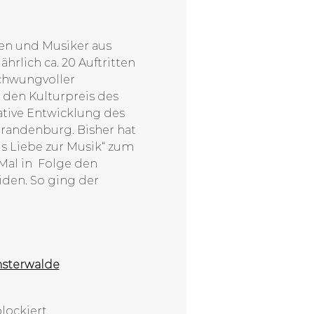
en und Musiker aus 
hrlich ca. 20 Auftritten 
chwungvoller 
 den Kulturpreis des 
ative Entwicklung des 
randenburg. Bisher hat 
aus Liebe zur Musik“ zum 
al in  Folge den 
iden. So ging der 
insterwalde
ockiert.