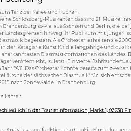
 zum Tanz bei Kaffee und Kuchen.
eine Schlossberg-Musikanten das sind 21  Musikerinn
 Brandenburg sowie  aus Sachsen und Berlin, die bei jä
r Landesgrenzen hinweg ihr Publikum mit junger,  s
smusik begeistern. Als Orchester  erhielten sie 2006
 in der  Kategorie Kunst für die langjährige und qualit
er anerkanntesten Blasmusikformationen des Landes  B
äger veröffentlicht,  zuletzt „Ein viertel Jahrhundert…
 Jahr 2011. Das Orchester konnte bereits zum zweiten M
 "Krone der sächsischen Blasmusik" für  sich entsche
2018 nach Sonnewalde  in Brandenburg.
usikanten
schließlich in der Touristinformation, Markt 1, 03238 F
 Analytics- und funktionalen Cookie-Einstellungen bl