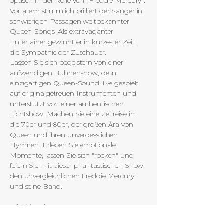
optisch in der Rolle von „Freddie Mercury“. 
Vor allem stimmlich brilliert der Sänger in 
schwierigen Passagen weltbekannter 
Queen-Songs. Als extravaganter 
Entertainer gewinnt er in kürzester Zeit 
die Sympathie der Zuschauer.
Lassen Sie sich begeistern von einer 
aufwendigen Bühnenshow, dem 
einzigartigen Queen-Sound, live gespielt 
auf originalgetreuen Instrumenten und 
unterstützt von einer authentischen 
Lichtshow. Machen Sie eine Zeitreise in 
die 70er und 80er, der großen Ära von 
Queen und ihren unvergesslichen
Hymnen. Erleben Sie emotionale 
Momente, lassen Sie sich "rocken" und 
feiern Sie mit dieser phantastischen Show 
den unvergleichlichen Freddie Mercury 
und seine Band.
Bild (c) Jody Cooper