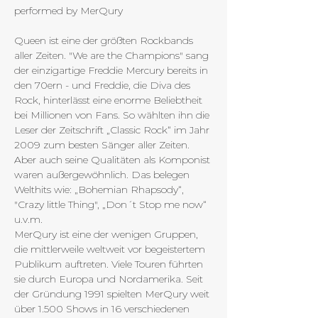
performed by MerQury
Queen ist eine der größten Rockbands 
aller Zeiten. "We are the Champions" sang 
der einzigartige Freddie Mercury bereits in 
den 70ern - und Freddie, die Diva des 
Rock, hinterlässt eine enorme Beliebtheit 
bei Millionen von Fans. So wählten ihn die 
Leser der Zeitschrift „Classic Rock“ im Jahr 
2009 zum besten Sänger aller Zeiten. 
Aber auch seine Qualitäten als Komponist 
waren außergewöhnlich. Das belegen 
Welthits wie: „Bohemian Rhapsody“, 
"Crazy little Thing", „Don´t Stop me now“ 
u.v.m.
MerQury ist eine der wenigen Gruppen, 
die mittlerweile weltweit vor begeistertem 
Publikum auftreten. Viele Touren führten 
sie durch Europa und Nordamerika. Seit 
der Gründung 1991 spielten MerQury weit 
über 1.500 Shows in 16 verschiedenen 